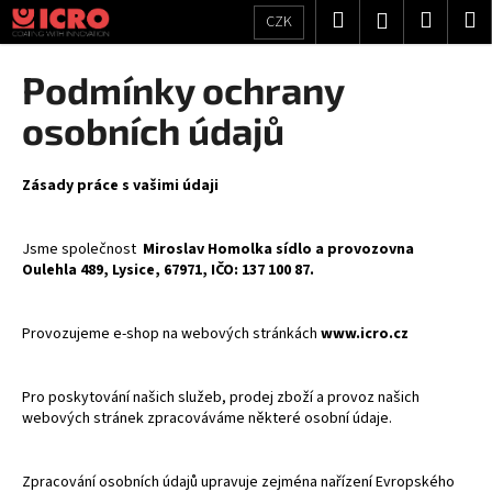
K
Přejít
Hledat
Nákup
M
Přihlášení
CZK
na
o
obsah
Zpět
Zpět
košík
š
Podmínky ochrany
í
C
osobních údajů
k
o
p
Zásady práce s vašimi údaji
o
t
Jsme společnost
Miroslav Homolka sídlo a provozovna
ř
Oulehla 489, Lysice, 67971, IČO: 137 100 87.
e
b
Provozujeme e-shop na webových stránkách
www.icro.cz
u
j
Pro poskytování našich služeb, prodej zboží a provoz našich
e
webových stránek zpracováváme některé osobní údaje.
t
e
Zpracování osobních údajů upravuje zejména nařízení Evropského
n