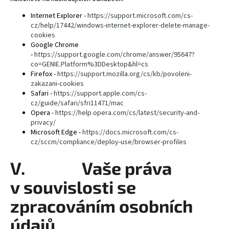
Internet Explorer -
https://support.microsoft.com/cs-
cz/help/17442/windows-internet-explorer-delete-manage-
cookies
Google Chrome
-
https://support.google.com/chrome/answer/95647?
co=GENIE.Platform%3DDesktop&hl=cs
Firefox -
https://support.mozilla.org/cs/kb/povoleni-
zakazani-cookies
Safari -
https://support.apple.com/cs-
cz/guide/safari/sfri11471/mac
Opera -
https://help.opera.com/cs/latest/security-and-
privacy/
Microsoft Edge -
https://docs.microsoft.com/cs-
cz/sccm/compliance/deploy-use/browser-profiles
V. Vaše práva
v souvislosti se
zpracováním osobních
údajů