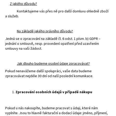
č
Z jakého důvodu?
u
Kontaktujeme vás přes ně pro další domluvu ohledně zboží
j
a služeb.
e
m
e
Na základě jakého právního důvodu?
Jedná se o zpracování na základě čl. 6 odst. 1 písm. b) GDPR –
ICRO
UNIVERZÁLNÍ
jednání o smlouvě, resp. provedení opatření před uzavřením
UDRŽOVACÍ
smlouvy na vaši žádost.
PROSTŘEDEK
NA
NÁBYTEK
Jak dlouho budeme osobní údaje zpracovávat?
228,69
Pokud nenavážeme další spolupráci, vaše data budeme
Kč
zpracovávat nejdéle 30 dní od naší poslední komunikace.
Zpracování osobních údajů v případě nákupu
Pokud u nás nakoupíte, budeme pracovat s údaji, které nám
vyplníte. Jsou to hlavně fakturační a dodací údaje: jméno, příjmení,