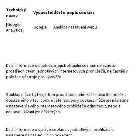
Technický
Vydavatel
Účel o popis cookies
název
[Google
Google
Analýza nastavení webu.
Analytics]
Další informace o cookies a jejich aktuální seznam naleznete
prostřednictvím jednotlivých internetových prohlížečů, nejčastěji v
položce Nástroje pro vývojáře.
Souhlas může být vyjádřen prostřednictvím zaškrtávacího políčka
obsaženého v tzv. cookie liště. Soubory cookies můžete i následně
v nastavení svého internetového prohlížeče odmítnout, nebo si
nastavit užívání jen některých.
Další informace o správě cookies v jednotlivých prohlížečích
naleznete na následujících odkazech: