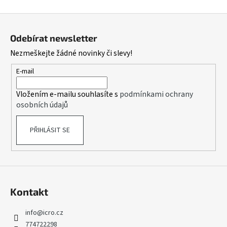
Z
á
Odebírat newsletter
p
Nezmeškejte žádné novinky či slevy!
a
t
E-mail
í
Vložením e-mailu souhlasíte s
podmínkami ochrany
osobních údajů
PŘIHLÁSIT SE
Kontakt
info
@
icro.cz
774722298