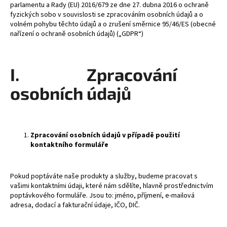
parlamentu a Rady (EU) 2016/679 ze dne 27. dubna 2016 o ochraně
a
fyzických sobo v souvislosti se zpracováním osobních údajů a o
j
volném pohybu těchto údajů a o zrušení směrnice 95/46/ES (obecné
nařízení o ochraně osobních údajů) („GDPR“)
í
t
?
I. Zpracování
osobních údajů
HLEDAT
Zpracování osobních údajů v případě použití
kontaktního formuláře
D
o
Pokud poptáváte naše produkty a služby, budeme pracovat s
p
vašimi kontaktními údaji, které nám sdělíte, hlavně prostřednictvím
o
poptávkového formuláře. Jsou to: jméno, příjmení, e-mailová
adresa, dodací a fakturační údaje, IČO, DIČ.
r
u