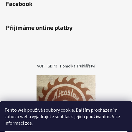
Facebook
Přijímáme online platby
VOP
GDPR
Homolka Truhlářství
Tento web používá soubory cookie. Dalším procházením
tohoto webu vyjadřujete souhlas s jejich používáním.. Více
informací
zde
.