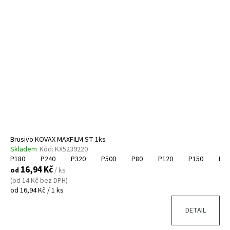
č
u
j
e
m
e
ICRO
UNIVERZÁLNÍ
UDRŽOVACÍ
PROSTŘEDEK
NA
NÁBYTEK
-
NÁHRADNÍ
Brusivo KOVAX MAXFILM ST 1ks
NÁPLŇ
Skladem
Kód:
KX5239220
P180
P240
P320
P500
P80
P120
P150
P22
185,13
16,94 Kč
Kč
od
/ ks
(od 14 Kč bez DPH)
Měrná
od 16,94 Kč / 1 ks
cena:
DETAIL