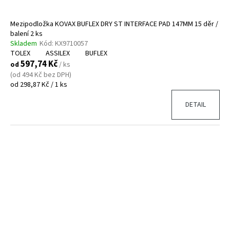
Mezipodložka KOVAX BUFLEX DRY ST INTERFACE PAD 147MM 15 děr /
balení 2 ks
Skladem
Kód:
KX9710057
TOLEX
ASSILEX
BUFLEX
597,74 Kč
od
/ ks
(od 494 Kč bez DPH)
Měrná
od 298,87 Kč / 1 ks
cena:
DETAIL