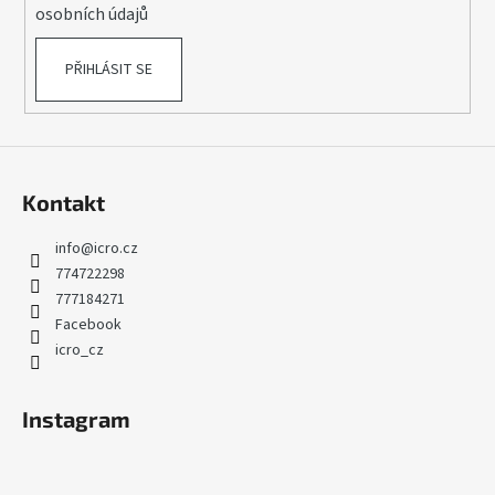
osobních údajů
PŘIHLÁSIT SE
Kontakt
info
@
icro.cz
774722298
777184271
Facebook
icro_cz
Instagram