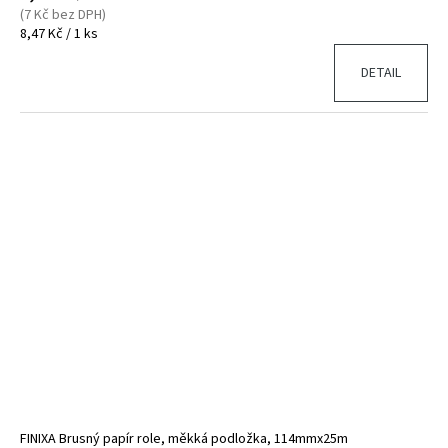
(7 Kč bez DPH)
Měrná
8,47 Kč / 1 ks
cena:
DETAIL
FINIXA Brusný papír role, měkká podložka, 114mmx25m