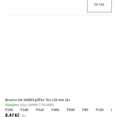
DETAIL
Brusivo SIA SIAREX přířez 70 x 125 mm 1ks
Skladem
Kód:
S6999.7726.0080
P180
P240
P320
P400
P500
P80
P100
P12
8,47 Kč
/ ks