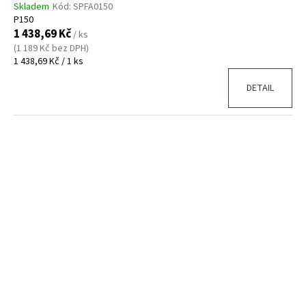
Skladem
Kód:
SPFA0150
P150
1 438,69 Kč
/ ks
(1 189 Kč bez DPH)
Měrná
1 438,69 Kč / 1 ks
cena:
DETAIL