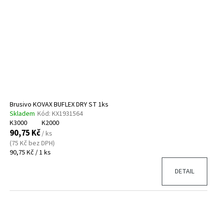
s
o
a
p
d
j
r
u
í
o
k
t
d
t
?
u
ů
k
t
ů
Brusivo KOVAX BUFLEX DRY ST 1ks
HLEDAT
Skladem
Kód:
KX1931564
K3000
K2000
90,75 Kč
/ ks
(75 Kč bez DPH)
Měrná
90,75 Kč / 1 ks
D
cena:
o
DETAIL
p
o
r
u