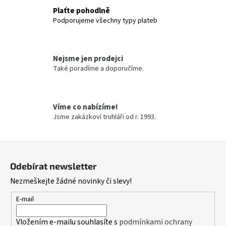
c
Plaťte pohodlně
í
Podporujeme všechny typy plateb
p
r
v
Nejsme jen prodejci
k
Také poradíme a doporučíme.
y
v
ý
p
Víme co nabízíme!
i
Jsme zakázkoví truhláři od r. 1993.
s
u
Z
á
Odebírat newsletter
p
Nezmeškejte žádné novinky či slevy!
a
t
E-mail
í
Vložením e-mailu souhlasíte s
podmínkami ochrany