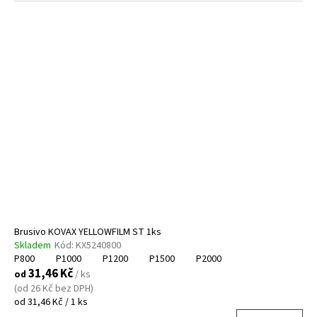
Brusivo KOVAX YELLOWFILM ST 1ks
Skladem
Kód:
KX5240800
P800
P1000
P1200
P1500
P2000
31,46 Kč
od
/ ks
(od 26 Kč bez DPH)
Měrná
od 31,46 Kč / 1 ks
cena: