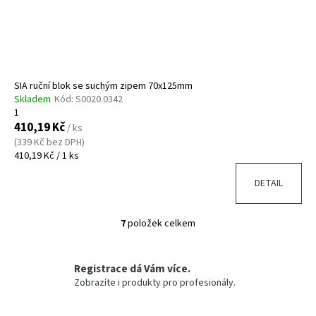
SIA ruční blok se suchým zipem 70x125mm
Skladem
Kód:
S0020.0342
1
410,19 Kč
/ ks
(339 Kč bez DPH)
Měrná
410,19 Kč / 1 ks
cena:
DETAIL
7
položek celkem
O
v
l
Registrace dá Vám více.
á
Zobrazíte i produkty pro profesionály.
d
a