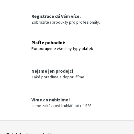
č
u
j
Registrace dá Vám více.
e
Zobrazíte i produkty pro profesionály.
m
e
Plaťte pohodlně
ICRO
Podporujeme všechny typy plateb
UNIVERZÁLNÍ
UDRŽOVACÍ
PROSTŘEDEK
NA
NÁBYTEK
Nejsme jen prodejci
-
Také poradíme a doporučíme.
NÁHRADNÍ
NÁPLŇ
185,13
Kč
Víme co nabízíme!
Jsme zakázkoví truhláři od r. 1993.
Z
á