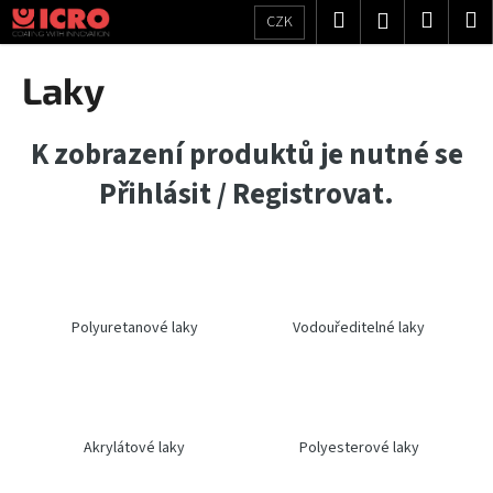
K
Přejít
Hledat
Nákup
M
Přihlášení
CZK
na
o
obsah
Zpět
Zpět
košík
š
Laky
í
C
k
o
K zobrazení produktů je nutné se
p
Přihlásit / Registrovat.
o
t
ř
e
b
Polyuretanové laky
Vodouředitelné laky
u
j
e
t
Akrylátové laky
Polyesterové laky
e
n