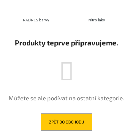
a
j
RAL/NCS barvy
Nitro laky
í
t
?
Produkty teprve připravujeme.
HLEDAT
D
Můžete se ale podívat na ostatní kategorie.
o
p
o
r
ZPĚT DO OBCHODU
u