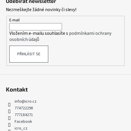
Odebírat newsletter
p
Nezmeškejte žádné novinky či slevy!
a
t
E-mail
í
Vložením e-mailu souhlasíte s
podmínkami ochrany
osobních údajů
PŘIHLÁSIT SE
Kontakt
info
@
icro.cz
774722298
777184271
Facebook
icro_cz