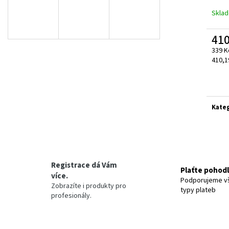
Skla
410
339 K
Měrn
410,1
cena:
Kate
Registrace dá Vám
Plaťte pohod
více.
Podporujeme v
Zobrazíte i produkty pro
typy plateb
profesionály.