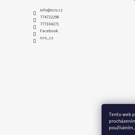
info
@
icro.cz
774722298
777184271
Facebook
icro_cz
Tento web po
procházením 
používáním..