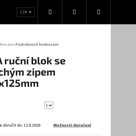
Hledat
Přihlášení
Nákupní
statní
Tužidla
Ředidla
Pro kutily
Návod
CZK
košík
né
dnoceno
Podrobnosti hodnocení
ení
tu
A ruční blok se
chým zipem
x125mm
ček.
TELNÉ MOŘIDLO VM XX
 doručit do:
12.8.2026
Možnosti doručení