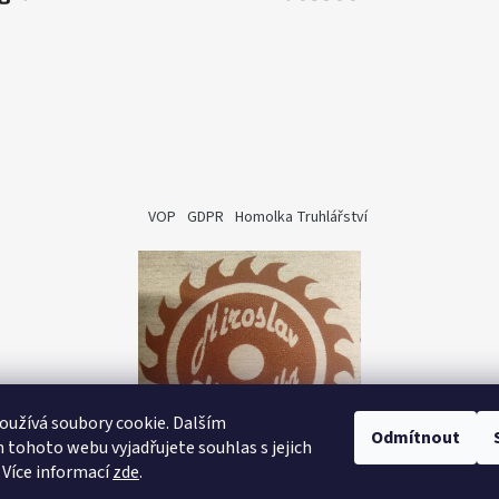
VOP
GDPR
Homolka Truhlářství
užívá soubory cookie. Dalším
Odmítnout
tohoto webu vyjadřujete souhlas s jejich
 Více informací
zde
.