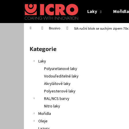
K
Přejít
na
o
Laky
Mořidla
obsah
Zpět
Zpět
š
do
do
í
Domů
Brusivo
SIA ruční blok se suchým zipem 7
obchodu
obchodu
k
P
o
Přeskočit
Kategorie
s
kategorie
t
Laky
r
Polyuretanové laky
a
Vodouředitelné laky
n
Akrylátové laky
n
ICRO UNIVERZÁLNÍ UDRŽOVACÍ PROSTŘEDEK
Polyesterové laky
NA NÁBYTEK - NÁHRADNÍ NÁPLŇ
í
RAL/NCS barvy
185,13 Kč
p
Nitro laky
a
Mořidla
n
Oleje
e
Lazury