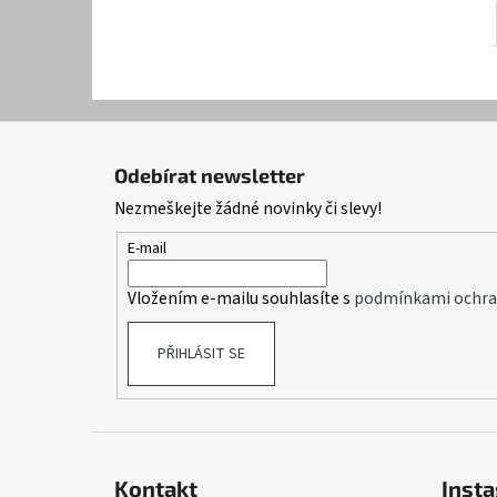
Z
á
Odebírat newsletter
p
Nezmeškejte žádné novinky či slevy!
a
t
E-mail
í
Vložením e-mailu souhlasíte s
podmínkami ochran
PŘIHLÁSIT SE
Kontakt
Inst