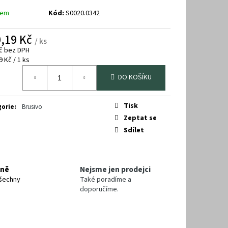
dem
Kód:
S0020.0342
,19 Kč
/ ks
č bez DPH
á
9 Kč / 1 ks
DO KOŠÍKU
Tisk
gorie
:
Brusivo
Zeptat se
Sdílet
lně
Nejsme jen prodejci
šechny
Také poradíme a
doporučíme.