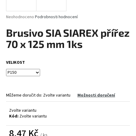
a
j
Průměrné
Neohodnoceno
Podrobnosti hodnocení
í
hodnocení
produktu
Brusivo SIA SIAREX přířez
t
je
?
0,0
70 x 125 mm 1ks
z
5
hvězdiček.
VELIKOST
HLEDAT
Můžeme doručit do:
Zvolte variantu
Možnosti doručení
D
o
p
Zvolte variantu
Kód:
Zvolte variantu
o
r
8,47 Kč
u
/ ks