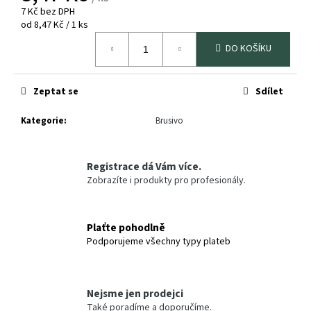
č
7 Kč bez DPH
u
Měrná
od 8,47 Kč / 1 ks
j
cena:
e
DO KOŠÍKU
m
e
Zeptat se
Sdílet
SOKRATES
/
Kategorie
:
Brusivo
CLOU
TMEL
NA
DŘEVO
Registrace dá Vám více.
250G
Zobrazíte i produkty pro profesionály.
88
Kč
Plaťte pohodlně
Podporujeme všechny typy plateb
Nejsme jen prodejci
Také poradíme a doporučíme.