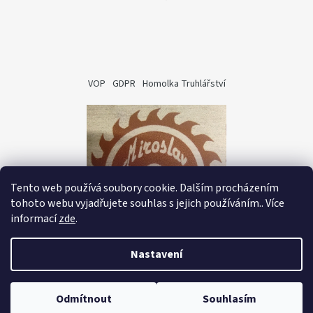
VOP
GDPR
Homolka Truhlářství
Tento web používá soubory cookie. Dalším procházením
tohoto webu vyjadřujete souhlas s jejich používáním.. Více
informací
zde
.
Nastavení
Vytvořil Shoptet
Copyright 2026
ICRO CZ - Oficiální distributor
.
Odmítnout
Souhlasím
Všechna práva vyhrazena.
Upravit nastavení cookies
Celý sortiment je viditelný až po přihlášení/registraci.