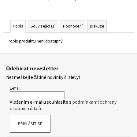
Popis
Související (1)
Hodnocení
Diskuze
Popis produktu není dostupný
Z
á
Odebírat newsletter
p
Nezmeškejte žádné novinky či slevy!
a
t
E-mail
í
Vložením e-mailu souhlasíte s
podmínkami ochrany
osobních údajů
PŘIHLÁSIT SE