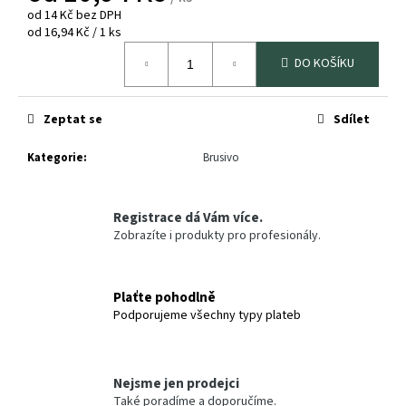
č
od
14 Kč
bez DPH
u
Měrná
od 16,94 Kč / 1 ks
j
cena:
e
DO KOŠÍKU
m
e
Zeptat se
Sdílet
SOKRATES
/
Kategorie
:
Brusivo
CLOU
TMEL
NA
DŘEVO
Registrace dá Vám více.
250G
Zobrazíte i produkty pro profesionály.
88
Kč
Plaťte pohodlně
Podporujeme všechny typy plateb
Nejsme jen prodejci
Také poradíme a doporučíme.