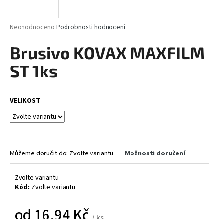
a
j
Průměrné
Neohodnoceno
Podrobnosti hodnocení
í
hodnocení
produktu
Brusivo KOVAX MAXFILM
t
je
?
0,0
ST 1ks
z
5
hvězdiček.
VELIKOST
HLEDAT
Můžeme doručit do:
Zvolte variantu
Možnosti doručení
D
o
p
Zvolte variantu
Kód:
Zvolte variantu
o
r
od
16,94 Kč
u
/ ks