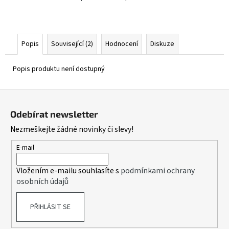
Popis
Související (2)
Hodnocení
Diskuze
Popis produktu není dostupný
Z
á
Odebírat newsletter
p
Nezmeškejte žádné novinky či slevy!
a
t
E-mail
í
Vložením e-mailu souhlasíte s
podmínkami ochrany
osobních údajů
PŘIHLÁSIT SE