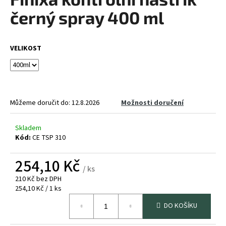
je
a
0,0
černý spray 400 ml
z
j
5
í
hvězdiček.
VELIKOST
t
?
Můžeme doručit do:
12.8.2026
Možnosti doručení
HLEDAT
Skladem
Kód:
CE TSP 310
254,10 Kč
D
/ ks
o
210 Kč bez DPH
p
Měrná
254,10 Kč / 1 ks
o
cena:
r
DO KOŠÍKU
u