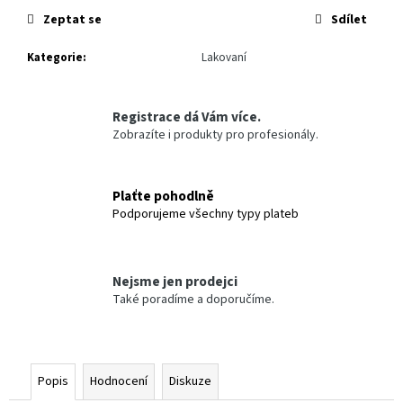
č
Zeptat se
Sdílet
u
j
Kategorie
:
Lakovaní
e
m
e
Registrace dá Vám více.
Zobrazíte i produkty pro profesionály.
SPIDER
-
LEŠTÍCÍ
MOLITAN
Plaťte pohodlně
381,15
Podporujeme všechny typy plateb
Kč
Nejsme jen prodejci
Také poradíme a doporučíme.
Popis
Hodnocení
Diskuze