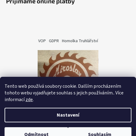
Přijímáme online platby
VOP
GDPR
Homolka Truhlářství
Tento web používá soubory cookie. Dalším procházením
tohoto webu vyjadřujete souhlas s jejich používáním.. Více
informací
zde
.
Nastavení
Vytvořil Shoptet
Copyright 2026
ICRO CZ - Oficiální distributor
.
Odmítnout
Souhlasím
Všechna práva vyhrazena.
Upravit nastavení cookies