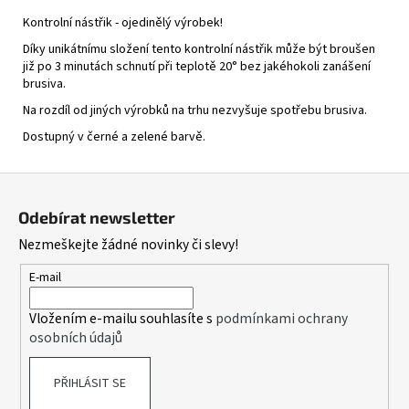
Kontrolní nástřik - ojedinělý výrobek!
Díky unikátnímu složení tento kontrolní nástřik může být broušen
již po 3 minutách schnutí při teplotě 20° bez jakéhokoli zanášení
brusiva.
Na rozdíl od jiných výrobků na trhu nezvyšuje spotřebu brusiva.
Dostupný v černé a zelené barvě.
Z
á
Odebírat newsletter
p
Nezmeškejte žádné novinky či slevy!
a
t
E-mail
í
Vložením e-mailu souhlasíte s
podmínkami ochrany
osobních údajů
PŘIHLÁSIT SE