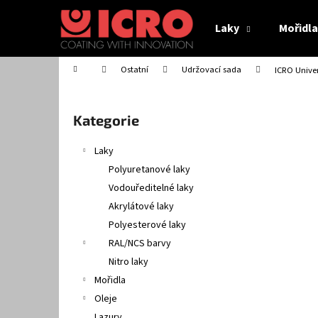
K
Přejít
na
o
Laky
Mořidla
obsah
Zpět
Zpět
š
do
do
í
Domů
Ostatní
Udržovací sada
ICRO Unive
obchodu
obchodu
k
P
o
Přeskočit
Kategorie
s
kategorie
t
Laky
r
Polyuretanové laky
a
Vodouředitelné laky
n
Akrylátové laky
n
ICRO VODOU ŘEDITELNÉ MOŘIDLO VM XX
Polyesterové laky
í
214,17 Kč
RAL/NCS barvy
p
Nitro laky
a
Mořidla
n
Oleje
e
Lazury