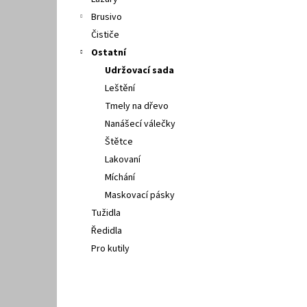
l
Brusivo
Čističe
Ostatní
Udržovací sada
Leštění
Tmely na dřevo
Nanášecí válečky
Štětce
Lakovaní
Míchání
Maskovací pásky
Tužidla
Ředidla
Pro kutily