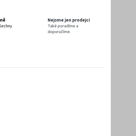
lně
Nejsme jen prodejci
šechny
Také poradíme a
doporučíme.