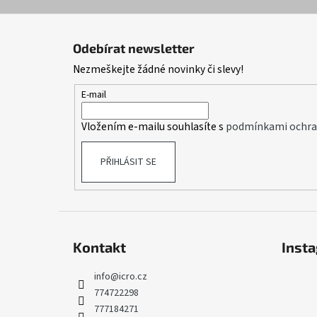
Z
á
Odebírat newsletter
p
Nezmeškejte žádné novinky či slevy!
a
t
E-mail
í
Vložením e-mailu souhlasíte s
podmínkami ochran
PŘIHLÁSIT SE
Kontakt
Inst
info
@
icro.cz
774722298
777184271