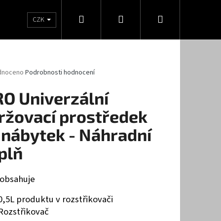
Hledat
Přihlášení
Nákupní
statní
Tužidla
Ředidla
Pro kutily
Návod
CZK
košík
né
dnoceno
Podrobnosti hodnocení
ení
tu
RO Univerzální
ržovací prostředek
 nábytek - Náhradní
ček.
plň
Í UDRŽOVACÍ PROSTŘEDEK
 obsahuje
0,5L produktu v rozstřikovači
Rozstřikovač