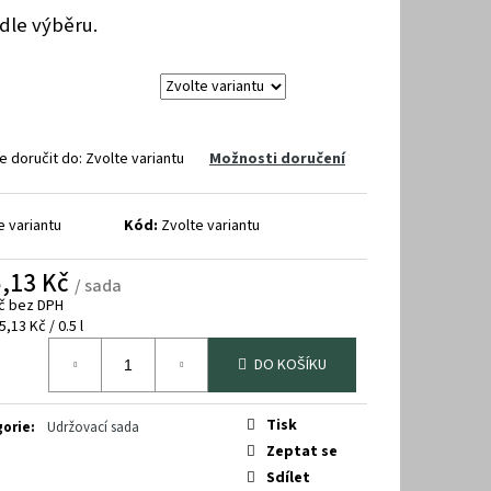
dle výběru.
 doručit do:
Zvolte variantu
Možnosti doručení
e variantu
Kód:
Zvolte variantu
,13 Kč
/ sada
č bez DPH
á
,13 Kč / 0.5 l
DO KOŠÍKU
Tisk
gorie
:
Udržovací sada
Zeptat se
Sdílet