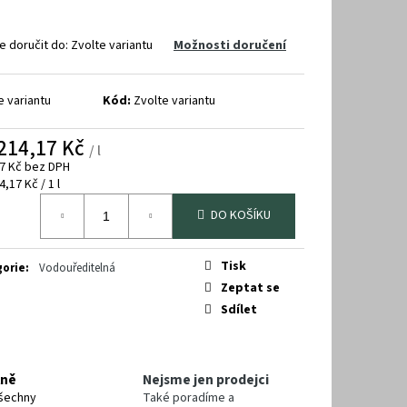
 doručit do:
Zvolte variantu
Možnosti doručení
e variantu
Kód:
Zvolte variantu
214,17 Kč
/ l
7 Kč
bez DPH
á
,17 Kč / 1 l
DO KOŠÍKU
Tisk
gorie
:
Vodouředitelná
Zeptat se
Sdílet
lně
Nejsme jen prodejci
šechny
Také poradíme a