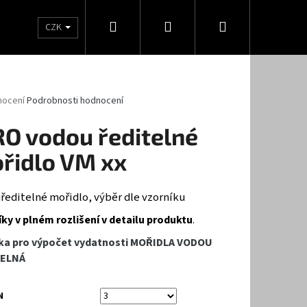
Hledat
Přihlášení
Nákupní
statní
Tužidla
Ředidla
Pro kutily
Návod
CZK
košík
né
nocení
Podrobnosti hodnocení
ení
tu
RO vodou ředitelné
řidlo VM xx
ček.
ředitelné mořidlo, výběr dle vzorníku
Í UDRŽOVACÍ PROSTŘEDEK
ky v plném rozlišení v detailu produktu
.
ka pro výpočet vydatnosti MOŘIDLA VODOU
TELNÁ
N