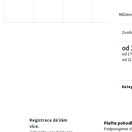
Můžeme
Zvolt
od
od
17
Měrn
od 214
cena:
Kate
Registrace dá Vám
Plaťte pohod
více.
Podporujeme v