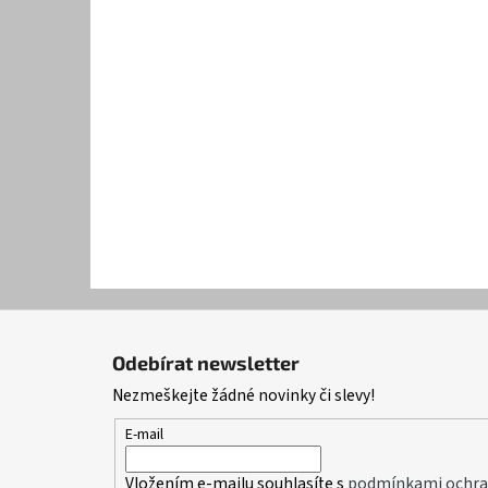
Z
á
Odebírat newsletter
p
Nezmeškejte žádné novinky či slevy!
a
t
E-mail
í
Vložením e-mailu souhlasíte s
podmínkami ochran