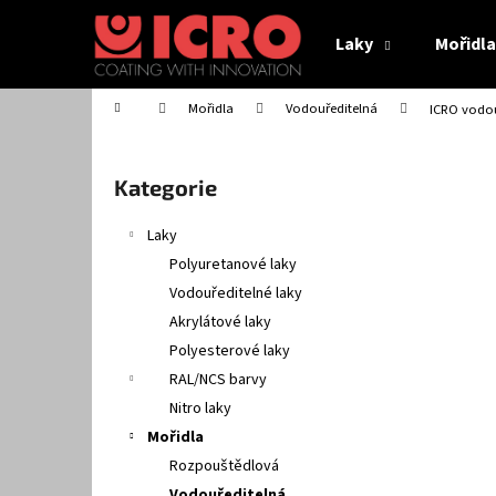
K
Přejít
na
o
Laky
Mořidla
obsah
Zpět
Zpět
š
do
do
í
Domů
Mořidla
Vodouředitelná
ICRO vodou
obchodu
obchodu
k
P
o
Přeskočit
Kategorie
s
kategorie
t
Laky
r
Polyuretanové laky
a
Vodouředitelné laky
n
Akrylátové laky
n
ICRO VODOU ŘEDITELNÉ MOŘIDLO VM XX
Polyesterové laky
í
214,17 Kč
RAL/NCS barvy
p
Nitro laky
a
Mořidla
n
Rozpouštědlová
e
Vodouředitelná