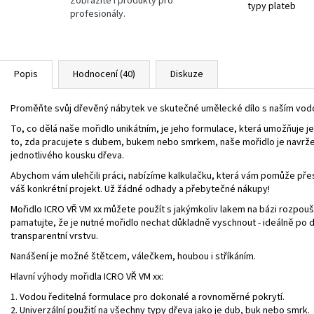
Zobrazíte i produkty pro
typy plateb
profesionály.
Popis
Hodnocení (40)
Diskuze
Proměňte svůj dřevěný nábytek ve skutečné umělecké dílo s naším vod
To, co dělá naše mořidlo unikátním, je jeho formulace, která umožňuje 
to, zda pracujete s dubem, bukem nebo smrkem, naše mořidlo je navržen
jednotlivého kousku dřeva.
Abychom vám ulehčili práci, nabízíme kalkulačku, která vám pomůže pře
váš konkrétní projekt. Už žádné odhady a přebytečné nákupy!
Mořidlo ICRO VŘ VM xx můžete použít s jakýmkoliv lakem na bázi rozpouště
pamatujte, že je nutné mořidlo nechat důkladně vyschnout - ideálně po d
transparentní vrstvu.
Nanášení je možné štětcem, válečkem, houbou i stříkáním.
Hlavní výhody mořidla ICRO VŘ VM xx:
1. Vodou ředitelná formulace pro dokonalé a rovnoměrné pokrytí.
2. Univerzální použití na všechny typy dřeva jako je dub, buk nebo smrk.