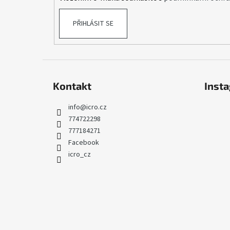
PŘIHLÁSIT SE
Kontakt
Inst
info
@
icro.cz
774722298
777184271
Facebook
icro_cz