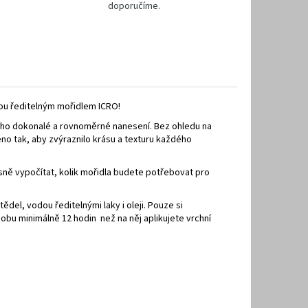
doporučíme.
ou ředitelným mořidlem ICRO!
jeho dokonalé a rovnoměrné nanesení. Bez ohledu na
o tak, aby zvýraznilo krásu a texturu každého
sně vypočítat, kolik mořidla budete potřebovat pro
del, vodou ředitelnými laky i oleji. Pouze si
obu minimálně 12 hodin než na něj aplikujete vrchní