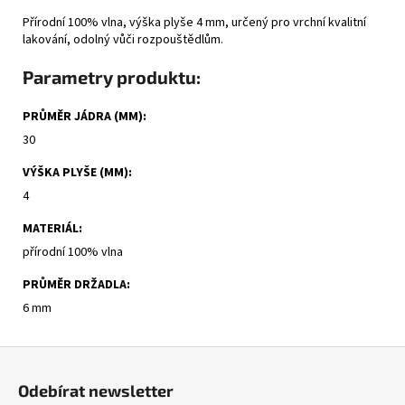
Přírodní 100% vlna, výška plyše 4 mm, určený pro vrchní kvalitní
lakování, odolný vůči rozpouštědlům.
Parametry produktu:
PRŮMĚR JÁDRA (MM)
:
30
VÝŠKA PLYŠE (MM)
:
4
MATERIÁL
:
přírodní 100% vlna
PRŮMĚR DRŽADLA
:
6 mm
Z
á
Odebírat newsletter
p