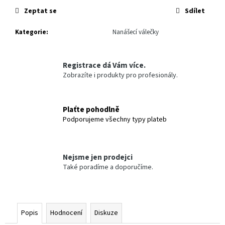
č
Zeptat se
Sdílet
u
j
Kategorie
:
Nanášecí válečky
e
m
e
Registrace dá Vám více.
Zobrazíte i produkty pro profesionály.
SPIDER
-
LEŠTÍCÍ
MOLITAN
Plaťte pohodlně
381,15
Podporujeme všechny typy plateb
Kč
Nejsme jen prodejci
Také poradíme a doporučíme.
Popis
Hodnocení
Diskuze