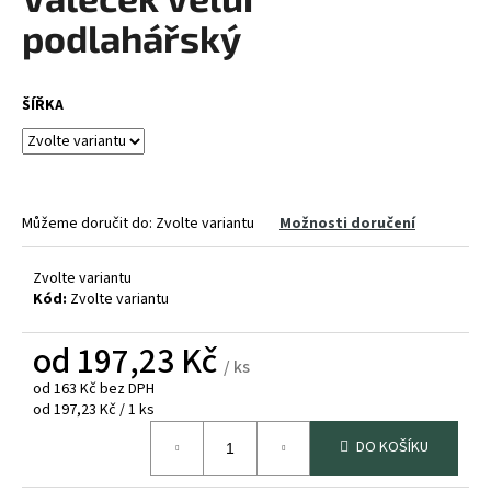
je
a
0,0
podlahářský
z
j
5
í
hvězdiček.
ŠÍŘKA
t
?
Můžeme doručit do:
Zvolte variantu
Možnosti doručení
HLEDAT
Zvolte variantu
Kód:
Zvolte variantu
od
197,23 Kč
D
/ ks
o
od
163 Kč
bez DPH
p
Měrná
od 197,23 Kč / 1 ks
o
cena:
r
DO KOŠÍKU
u