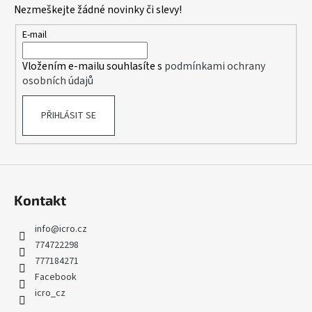
Nezmeškejte žádné novinky či slevy!
a
t
E-mail
í
Vložením e-mailu souhlasíte s
podmínkami ochrany
osobních údajů
PŘIHLÁSIT SE
Kontakt
info
@
icro.cz
774722298
777184271
Facebook
icro_cz