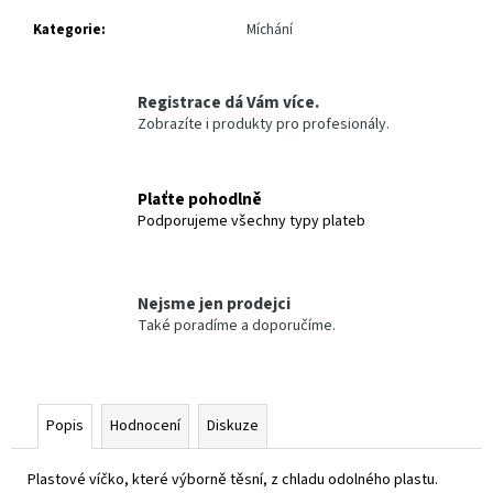
č
u
Kategorie
:
Míchání
j
e
m
Registrace dá Vám více.
e
Zobrazíte i produkty pro profesionály.
FESTOOL
LEŠTICÍ
Plaťte pohodlně
PLSŤ
Podporujeme všechny typy plateb
PF-
STF-
D150X6-
W/5
Nejsme jen prodejci
484
Také poradíme a doporučíme.
Kč
Popis
Hodnocení
Diskuze
Plastové víčko, které výborně těsní, z chladu odolného plastu.