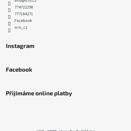
info
@
icro.cz
774722298
777184271
Facebook
icro_cz
Instagram
Facebook
Přijímáme online platby