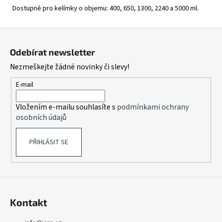
Dostupné pro kelímky o objemu: 400, 650, 1300, 2240 a 5000 ml.
Z
á
Odebírat newsletter
p
Nezmeškejte žádné novinky či slevy!
a
t
E-mail
í
Vložením e-mailu souhlasíte s
podmínkami ochrany
osobních údajů
PŘIHLÁSIT SE
Kontakt