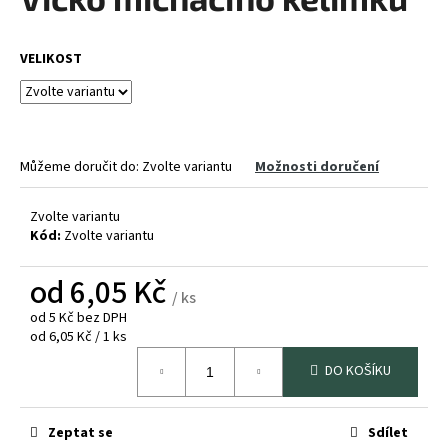
je
a
0,0
z
j
VELIKOST
5
í
hvězdiček.
t
?
Můžeme doručit do:
Zvolte variantu
Možnosti doručení
Zvolte variantu
HLEDAT
Kód:
Zvolte variantu
od
6,05 Kč
/ ks
D
od
5 Kč
bez DPH
Měrná
od 6,05 Kč / 1 ks
o
cena:
p
DO KOŠÍKU
o
r
u
Zeptat se
Sdílet