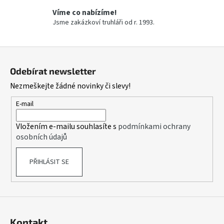
č
u
Víme co nabízíme!
Jsme zakázkoví truhláři od r. 1993.
j
e
m
Z
e
á
Odebírat newsletter
ICRO
p
UNIVERZÁLNÍ
Nezmeškejte žádné novinky či slevy!
a
UDRŽOVACÍ
PROSTŘEDEK
t
E-mail
NA
í
NÁBYTEK
Vložením e-mailu souhlasíte s
podmínkami ochrany
228,69
osobních údajů
Kč
PŘIHLÁSIT SE
Kontakt