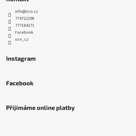
info
@
icro.cz
774722298
777184271
Facebook
icro_cz
Instagram
Facebook
Přijímáme online platby