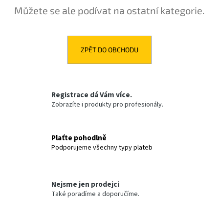
Můžete se ale podívat na ostatní kategorie.
a
j
í
t
ZPĚT DO OBCHODU
?
Registrace dá Vám více.
Zobrazíte i produkty pro profesionály.
HLEDAT
Plaťte pohodlně
Podporujeme všechny typy plateb
D
o
p
Nejsme jen prodejci
o
Také poradíme a doporučíme.
r
u