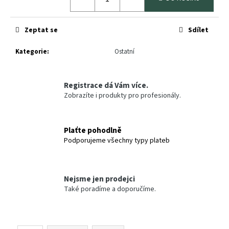
č
u
j
Zeptat se
Sdílet
e
m
Kategorie
:
Ostatní
e
SPIDER
Registrace dá Vám více.
-
LEŠTÍCÍ
Zobrazíte i produkty pro profesionály.
MOLITAN
381,15
Kč
Plaťte pohodlně
Podporujeme všechny typy plateb
Nejsme jen prodejci
Také poradíme a doporučíme.