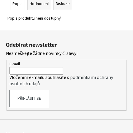
Popis
Hodnocení
Diskuze
Popis produktu není dostupný
Z
á
Odebírat newsletter
p
Nezmeškejte žádné novinky či slevy!
a
t
E-mail
í
Vložením e-mailu souhlasíte s
podmínkami ochrany
osobních údajů
PŘIHLÁSIT SE