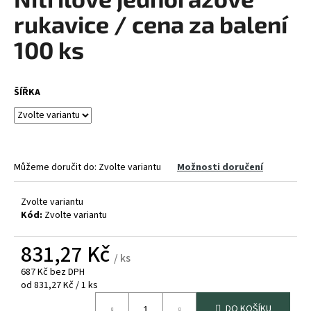
je
a
0,0
rukavice / cena za balení
z
j
5
100 ks
í
hvězdiček.
t
?
ŠÍŘKA
HLEDAT
Můžeme doručit do:
Zvolte variantu
Možnosti doručení
Zvolte variantu
Kód:
Zvolte variantu
D
o
831,27 Kč
p
/ ks
o
687 Kč bez DPH
r
Měrná
od 831,27 Kč / 1 ks
u
cena:
DO KOŠÍKU