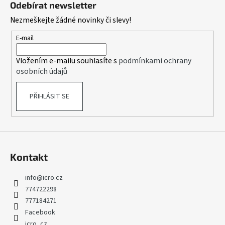
č
Odebírat newsletter
p
u
Nezmeškejte žádné novinky či slevy!
j
a
e
t
E-mail
m
í
e
Vložením e-mailu souhlasíte s
podmínkami ochrany
osobních údajů
SOKRATES
/
CLOU
PŘIHLÁSIT SE
TMEL
NA
DŘEVO
250G
88
Kč
Kontakt
info
@
icro.cz
774722298
777184271
Facebook
icro_cz