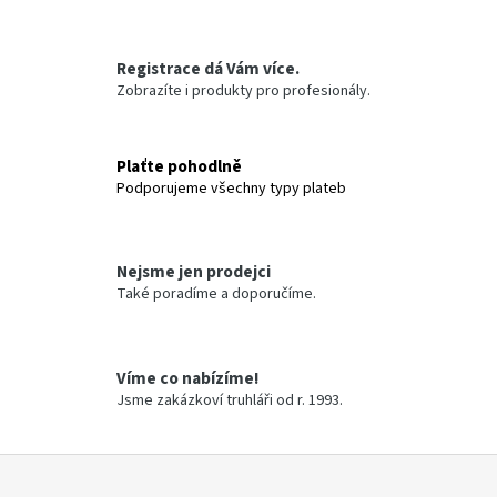
a
j
Registrace dá Vám více.
í
Zobrazíte i produkty pro profesionály.
t
?
Plaťte pohodlně
Podporujeme všechny typy plateb
HLEDAT
Nejsme jen prodejci
Také poradíme a doporučíme.
D
o
Víme co nabízíme!
Jsme zakázkoví truhláři od r. 1993.
p
o
r
Z
u
á