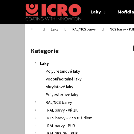
K
Přejít
na
o
Laky
Mořidla
obsah
Zpět
Zpět
š
do
do
í
Domů
Laky
RAL/NCS barvy
NCS barvy - PU
obchodu
obchodu
k
P
o
Přeskočit
Kategorie
s
kategorie
t
Laky
r
Polyuretanové laky
a
Vodouředitelné laky
n
Akrylátové laky
n
ICRO VODOU ŘEDITELNÉ MOŘIDLO VM XX
Polyesterové laky
í
214,17 Kč
RAL/NCS barvy
p
RAL barvy - VŘ 1K
a
NCS barvy - VŘ s tužidlem
n
RAL barvy - PUR
e
RAL DESIGN - PUR