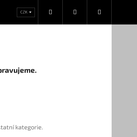
Hledat
Přihlášení
Nákupní
statní
Tužidla
Ředidla
Pro kutily
Návod
CZK
košík
pravujeme.
Í UDRŽOVACÍ PROSTŘEDEK
tatní kategorie.