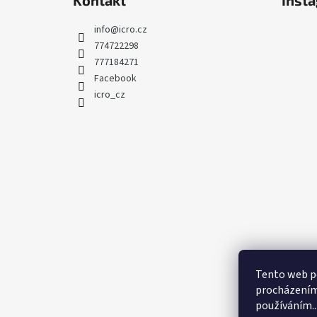
Kontakt
Inst
info
@
icro.cz
774722298
777184271
Facebook
icro_cz
Tento web po
procházením 
používáním..