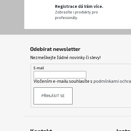
Registrace dá Vám více.
Zobrazíte i produkty pro
profesionály.
Z
á
Odebírat newsletter
p
Nezmeškejte žádné novinky či slevy!
a
t
E-mail
í
Vložením e-mailu souhlasíte s
podmínkami ochran
PŘIHLÁSIT SE