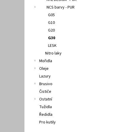
l
NCS barvy - PUR
G05
G10
G20
G30
LESK
Nitro laky
Mořidla
Oleje
Lazury
Brusivo
Čističe
Ostatní
Tužidla
Ředidla
Pro kutily