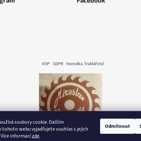
agram
Facebook
VOP
GDPR
Homolka Truhlářství
užívá soubory cookie. Dalším
Odmítnout
tohoto webu vyjadřujete souhlas s jejich
 Více informací
zde
.